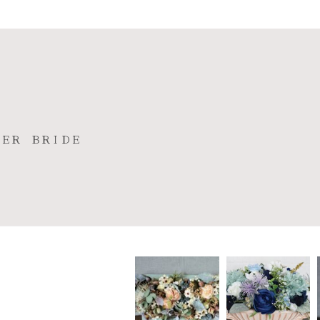
ＴＥＲ ＢＲＩＤＥ