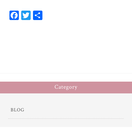
Fa
T
共
ce
wi
有
bo
tt
ok
er
Category
BLOG