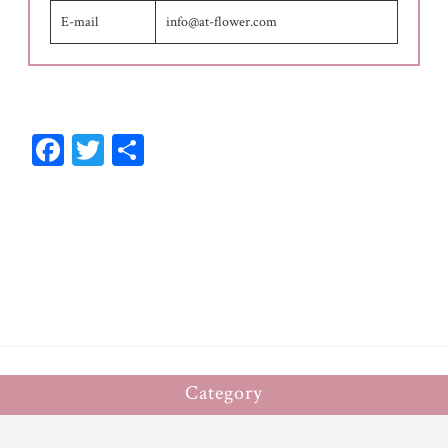
E-mail
info@at-flower.com
Fa
T
共
ce
wi
有
bo
tt
ok
er
Category