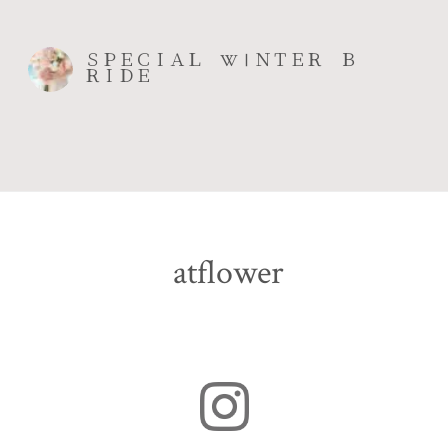
ＳＰＥＣＩＡＬ WⅠＮＴＥＲ Ｂ
ＲＩＤＥ
atflower