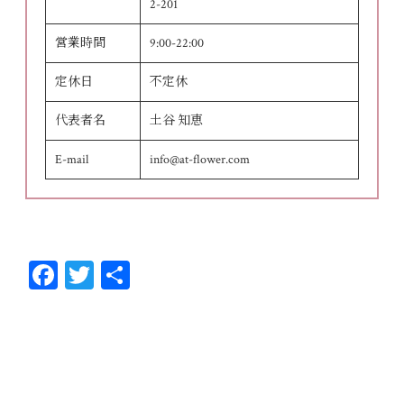
2-201
営業時間
9:00-22:00
定休日
不定休
代表者名
土谷 知恵
E-mail
info@at-flower.com
Fa
T
共
ce
wi
有
bo
tt
ok
er