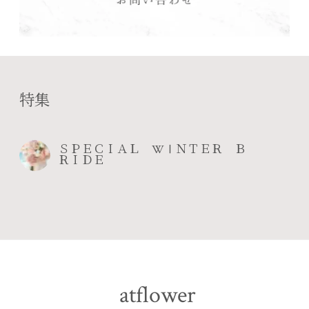
特集
ＳＰＥＣＩＡＬ WⅠＮＴＥＲ Ｂ
ＲＩＤＥ
atflower