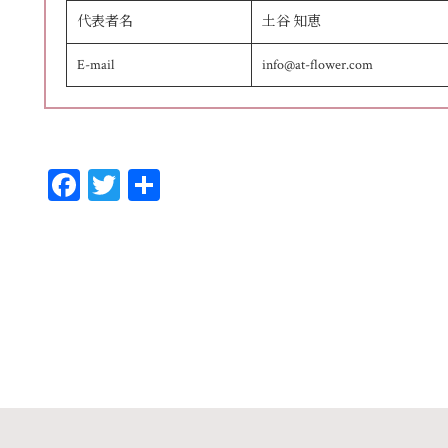
代表者名
土谷 知恵
E-mail
info@at-flower.com
Fa
T
共
ce
wi
有
bo
tt
ok
er